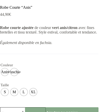
Robe Courte “Anis”
44,90
€
Robe courte ajustée
de couleur
vert anis/citron
avec fines
bretelles et tissu texturé. Style estival, confortable et tendance.
Également disponible en fuchsia.
Couleur
Anis
Fuschia
Taille
S
M
L
XL