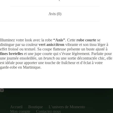
Avis (0)
Illuminez votre look avec la robe
“Anis”
. Cette
robe courte
se
distingue par sa couleur
vert anis/citron
vibrante et son tissu léger à
effet froissé ou texturé. Sa coupe flatteuse présente un buste ajusté à
fines bretelles
et une jupe courte qui s’évase légèrement. Parfaite pour
une journée ensoleillée, un
brunch
ou une sortie décontractée chic, elle
est idéale pour apporter une touche de fraîcheur et d’éclat à votre
garde-robe en Martinique.
Accueil
Boutique
L’univers de Momento
Mon compte
Contactez-nous