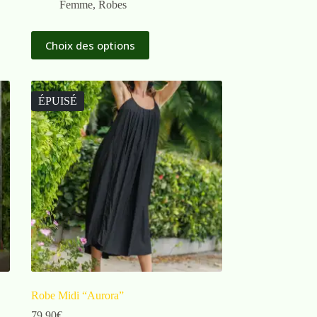
Femme
,
Robes
Choix des options
ÉPUISÉ
Robe Midi “Aurora”
79,90
€