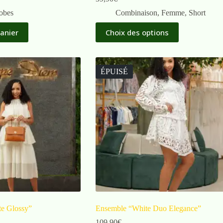
obes
Combinaison
,
Femme
,
Short
panier
Choix des options
ÉPUISÉ
e Glossy”
Ensemble “White Duo Elegance”
109,90
€