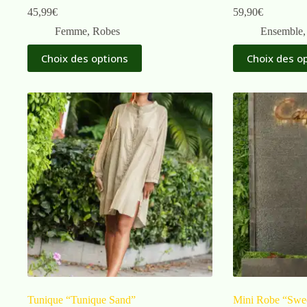
45,99
€
59,90
€
Femme
,
Robes
Ensemble
Choix des options
Choix des o
Tunique “Tunique Sand”
Mini Robe “Swee