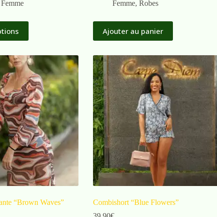
,
Femme
Femme
,
Robes
ptions
Ajouter au panier
ante “Brown Waves”
Combishort “Blue Flowers”
39,90
€