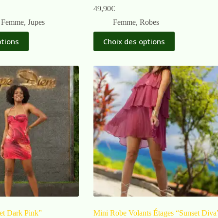
49,90
€
,
Femme
,
Jupes
Femme
,
Robes
ptions
Choix des options
t Dark Pink”
Mini Robe Volants Étages “Sunset Diva