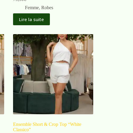
Femme
,
Robes
Lire la suite
Ensemble Short & Crop Top “White
Classico”