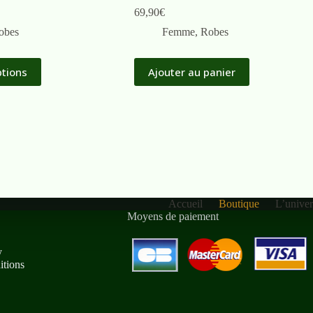
69,90
€
obes
Femme
,
Robes
ptions
Ajouter au panier
Accueil
Boutique
L’unive
Moyens de paiement
y
tions