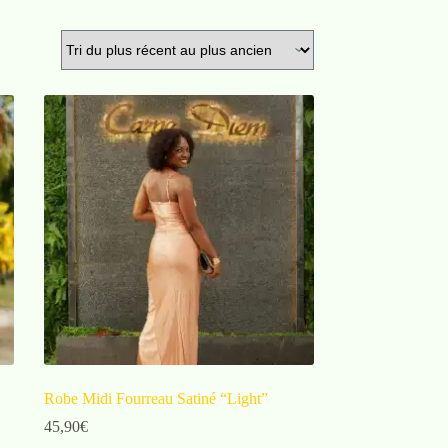
Robe Midi Fourreau Satiné “Light”
45,90
€