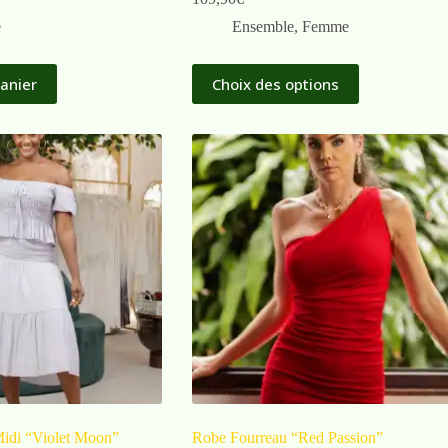
é
Ensemble
,
Femme
panier
Choix des options
idi “Violet Moon”
Robe Fourreau “Red Passion”