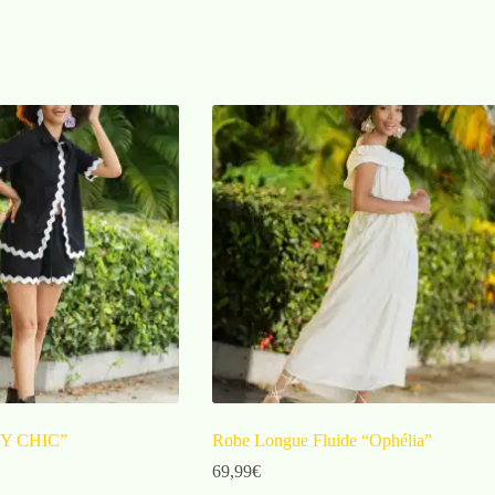
VY CHIC”
Robe Longue Fluide “Ophélia”
69,99
€