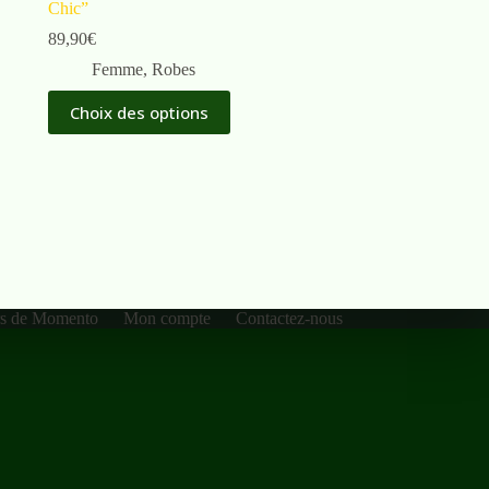
Chic”
89,90
€
Femme
,
Robes
Choix des options
rs de Momento
Mon compte
Contactez-nous