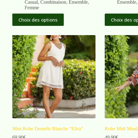
Casual
,
Combinaison
,
Ensemble
,
Ensemble
Femme
Choix des options
Choix des o
Mini Robe Dentelle Blanche “Elisa”
Robe Midi Moul
69,90
€
49,90
€