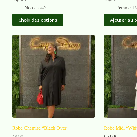
Non classé
Femme
,
R
Choix des options
Ajouter au 
Robe Chemise “Black Over”
Robe Midi “Whit
49,90
€
65,90
€