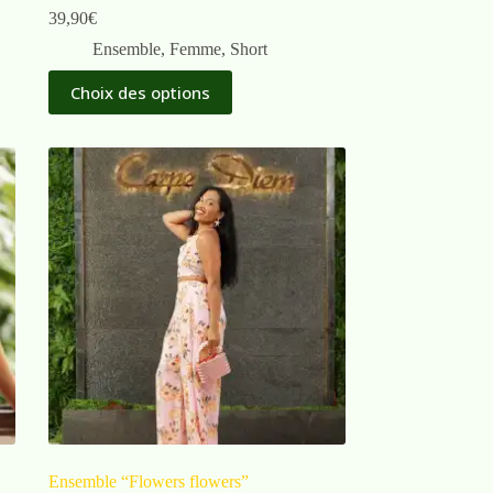
39,90
€
Ensemble
,
Femme
,
Short
Choix des options
Ensemble “Flowers flowers”