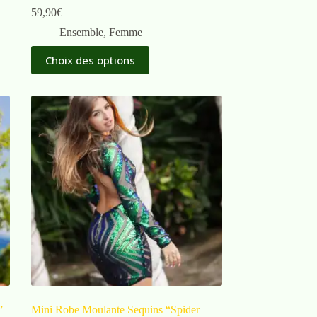
59,90
€
Ensemble
,
Femme
Choix des options
”
Mini Robe Moulante Sequins “Spider