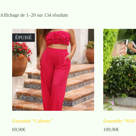
Affichage de 1–20 sur 134 résultats
ÉPUISÉ
Ensemble “Caliente”
Ensemble “WA
69,90
€
109,90
€