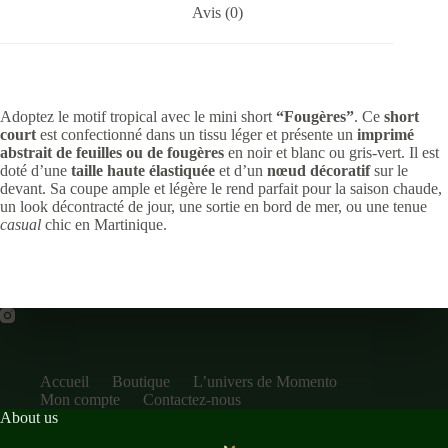
Avis (0)
Adoptez le motif tropical avec le mini short
“Fougères”
. Ce
short
court
est confectionné dans un tissu léger et présente un
imprimé
abstrait de feuilles ou de fougères
en noir et blanc ou gris-vert. Il est
doté d’une
taille haute élastiquée
et d’un
nœud décoratif
sur le
devant. Sa coupe ample et légère le rend parfait pour la saison chaude,
un look décontracté de jour, une sortie en bord de mer, ou une tenue
casual
chic en Martinique.
Accueil
Boutique
L’univers de Momento
Mon compte
Contactez-nous
About us