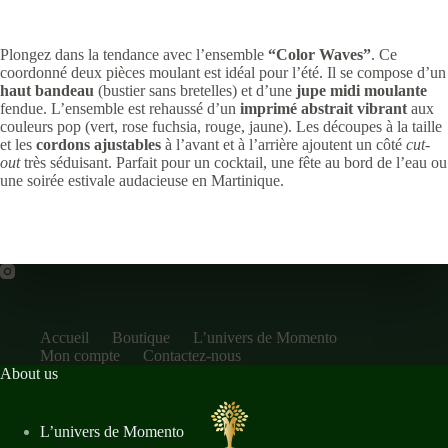
Plongez dans la tendance avec l’ensemble
“Color Waves”
. Ce
coordonné deux pièces moulant est idéal pour l’été. Il se compose d’un
haut bandeau
(bustier sans bretelles) et d’une
jupe midi moulante
fendue. L’ensemble est rehaussé d’un
imprimé abstrait vibrant
aux
couleurs pop (vert, rose fuchsia, rouge, jaune). Les découpes à la taille
et les
cordons ajustables
à l’avant et à l’arrière ajoutent un côté
cut-
out
très séduisant. Parfait pour un cocktail, une fête au bord de l’eau ou
une soirée estivale audacieuse en Martinique.
Accueil
Boutique
L’univers de Momento
Mon compte
Contactez-nous
About us
L’univers de Momento