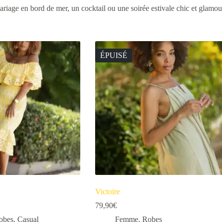
mariage en bord de mer, un cocktail ou une soirée estivale chic et glamo
ÉPUISÉ
Victoire
79,90
€
obes
,
Casual
Femme
,
Robes