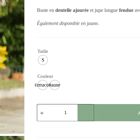
Buste en
dentelle ajourée
et jupe longue
fendue
ave
Également disponible en jaune.
Taille
S
Couleur
Terracota
Jaune