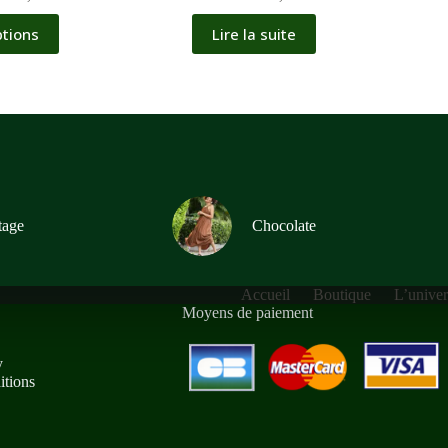
ptions
Lire la suite
tage
Chocolate
Accueil
Boutique
L’unive
Moyens de paiement
y
tions