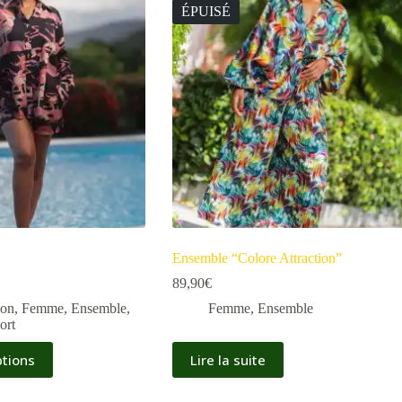
ÉPUISÉ
Ensemble “Colore Attraction”
89,90
€
son
,
Femme
,
Ensemble
,
Femme
,
Ensemble
ort
ptions
Lire la suite