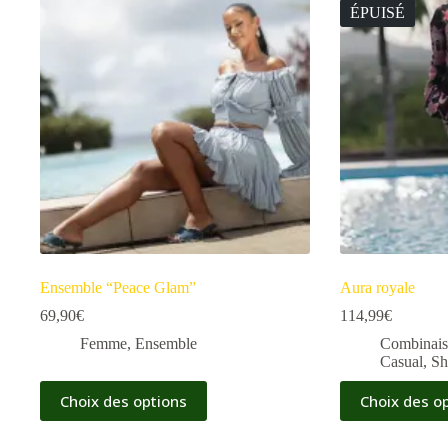
ÉPUISÉ
Ensemble “Peace Glam”
Aura royale
69,90
€
114,99
€
Femme
,
Ensemble
Combinai
Casual
,
Sh
Choix des options
Choix des o