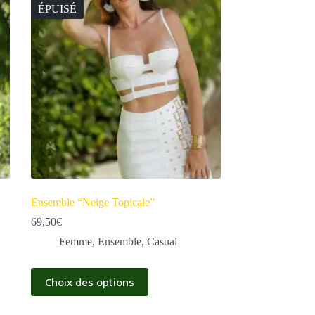
ÉPUISÉ
Ensemble “Neige Topicale”
69,50
€
Femme
,
Ensemble
,
Casual
Choix des options