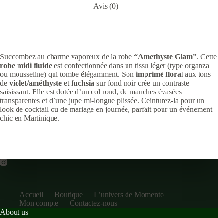
Avis (0)
Succombez au charme vaporeux de la robe
“Amethyste Glam”
. Cette
robe midi fluide
est confectionnée dans un tissu léger (type organza
ou mousseline) qui tombe élégamment. Son
imprimé floral
aux tons
de
violet/améthyste
et
fuchsia
sur fond noir crée un contraste
saisissant. Elle est dotée d’un col rond, de manches évasées
transparentes et d’une jupe mi-longue plissée. Ceinturez-la pour un
look de cocktail ou de mariage en journée, parfait pour un événement
chic en Martinique.
Accueil
Boutique
L’univers de Momento
Mon compte
Contactez-nous
About us