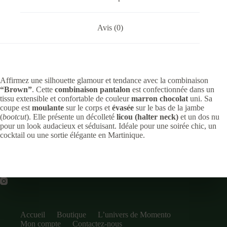
Avis (0)
Affirmez une silhouette glamour et tendance avec la combinaison
“Brown”
. Cette
combinaison pantalon
est confectionnée dans un
tissu extensible et confortable de couleur
marron chocolat
uni. Sa
coupe est
moulante
sur le corps et
évasée
sur le bas de la jambe
(
bootcut
). Elle présente un décolleté
licou (halter neck)
et un dos nu
pour un look audacieux et séduisant. Idéale pour une soirée chic, un
cocktail ou une sortie élégante en Martinique.
Accueil
Boutique
L’univers de Momento
Mon compte
Contactez-nous